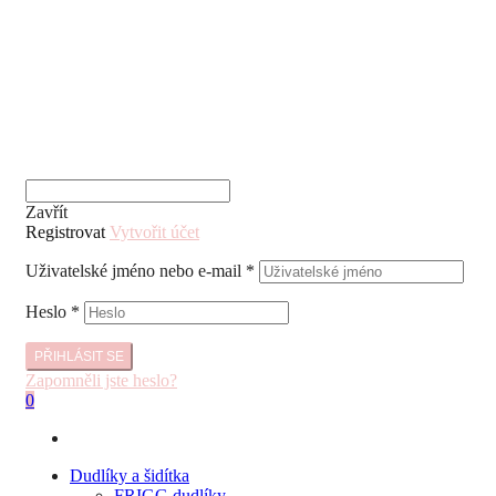
Zavřít
Registrovat
Vytvořit účet
Uživatelské jméno nebo e-mail
*
Heslo
*
PŘIHLÁSIT SE
Zapomněli jste heslo?
0
Dudlíky a šidítka
FRIGG dudlíky