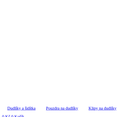
Dudlíky a šidítka
Pouzdra na dudlíky
Klipy na dudlíky
0
Kč
0
Košík