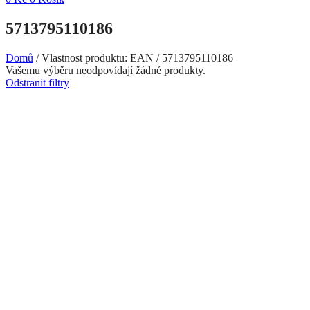
5713795110186
Domů
/
Vlastnost produktu: EAN
/
5713795110186
Vašemu výběru neodpovídají žádné produkty.
Odstranit filtry