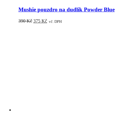
Mushie pouzdro na dudlík Powder Blue
Původní
Aktuální
390
Kč
375
Kč
vč. DPH
cena
cena
byla:
je:
390 Kč.
375 Kč.