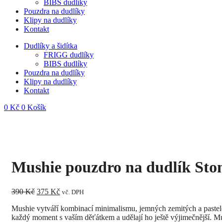
BIBS dudlíky
Pouzdra na dudlíky
Klipy na dudlíky
Kontakt
Dudlíky a šidítka
FRIGG dudlíky
BIBS dudlíky
Pouzdra na dudlíky
Klipy na dudlíky
Kontakt
0
Kč
0
Košík
Mushie pouzdro na dudlík Sto
Původní
Aktuální
390
Kč
375
Kč
vč. DPH
cena
cena
Mushie vytváří kombinací minimalismu, jemných zemitých a pastel
byla:
je:
každý moment s vaším děťátkem a udělají ho ještě výjimečnější. M
390 Kč.
375 Kč.