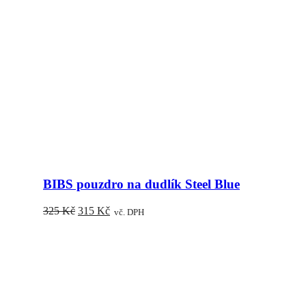
BIBS pouzdro na dudlík Steel Blue
Původní
Aktuální
325
Kč
315
Kč
vč. DPH
cena
cena
byla:
je:
325 Kč.
315 Kč.