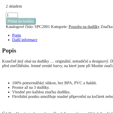
2 skladem
Mushie
pouzdro
Přidat do košíku
na
Katalogové číslo:
SPC2001
Kategorie:
Pouzdra na dudlíky
Značka
dudlík
Stone
Popis
množství
Další informace
Popis
Konečně jiný obal na dudlíky … originální, netradiční a designový. Do
před znečištěním. Jemné zemité barvy, na které jsme při Mushie značce
100% potravinářský silikon, bez BPA, PVC a ftalátů.
Prostor až na 3 dudlíky.
Vhodné pro každou značku dudlíku.
Flexibilní poutko umožňuje snadné připevnění na kočárek neb