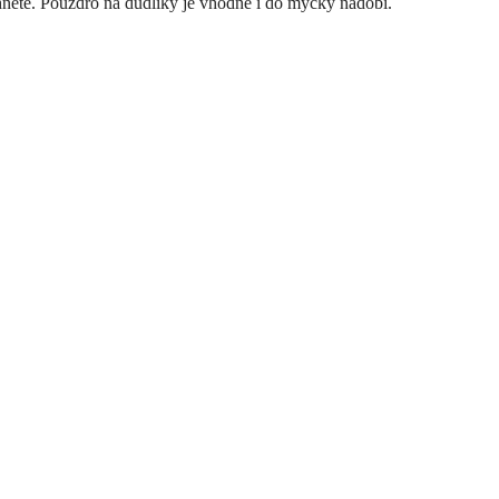
něte. Pouzdro na dudlíky je vhodné i do myčky nádobí.