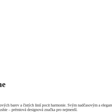
ne
ových barev a čistých linií pocit harmonie. Svým nadčasovým a elega
ushie – prémiová designová značka pro nejmenší.