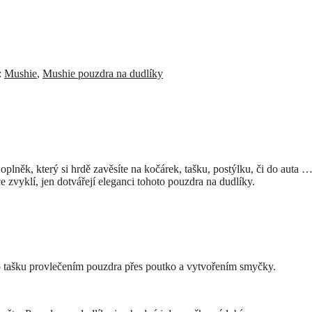
:
Mushie
,
Mushie pouzdra na dudlíky
plněk, který si hrdě zavěsíte na kočárek, tašku, postýlku, či do auta …
 zvyklí, jen dotvářejí eleganci tohoto pouzdra na dudlíky.
o tašku provlečením pouzdra přes poutko a vytvořením smyčky.