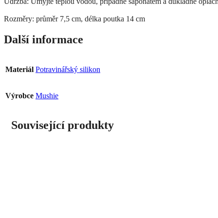
Údržba: Umyjte teplou vodou, případně saponátem a důkladně oplách
Rozměry: průměr 7,5 cm, délka poutka 14 cm
Další informace
Materiál
Potravinářský silikon
Výrobce
Mushie
Související produkty