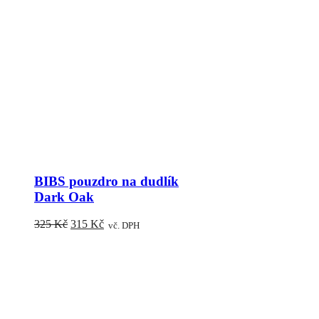
BIBS pouzdro na dudlík
Dark Oak
Původní
Aktuální
325
Kč
315
Kč
vč. DPH
cena
cena
byla:
je:
325 Kč.
315 Kč.