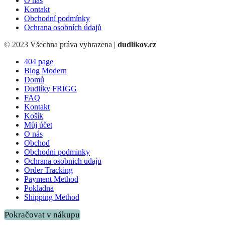
O nás
Kontakt
Obchodní podmínky
Ochrana osobních údajů
© 2023 Všechna práva vyhrazena |
dudlikov.cz
404 page
Blog Modern
Domů
Dudlíky FRIGG
FAQ
Kontakt
Košík
Můj účet
O nás
Obchod
Obchodni podminky
Ochrana osobnich udaju
Order Tracking
Payment Method
Pokladna
Shipping Method
Pokračovat v nákupu