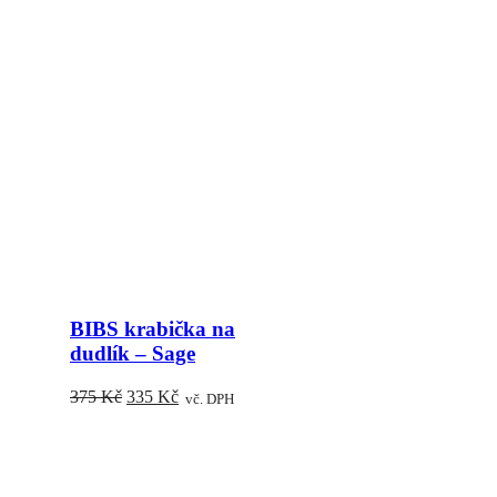
BIBS krabička na
dudlík – Sage
Původní
Aktuální
375
Kč
335
Kč
vč. DPH
cena
cena
byla:
je:
375 Kč.
335 Kč.