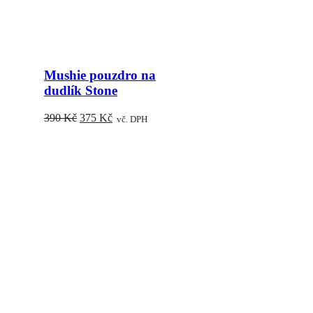
Mushie pouzdro na
dudlík Stone
Původní
Aktuální
390
Kč
375
Kč
vč. DPH
cena
cena
byla:
je:
390 Kč.
375 Kč.